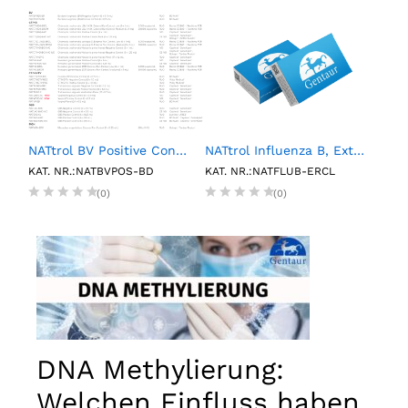
NATtrol BV Positive Control (6 X 0.15mL)
NATtrol Influenza B, External Run Control, Low (6 X 1 mL)
1L P
KAT. NR.:NATBVPOS-BD
KAT. NR.:NATFLUB-ERCL
KAT.
(0)
(0)
DNA Methylierung:
Welchen Einfluss haben