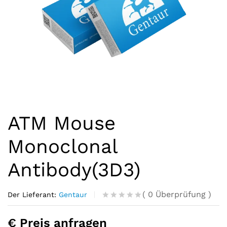
ATM Mouse
Monoclonal
Antibody(3D3)
(
0
Überprüfung
)
Der Lieferant:
Gentaur
R
0
a
€ Preis anfragen
t