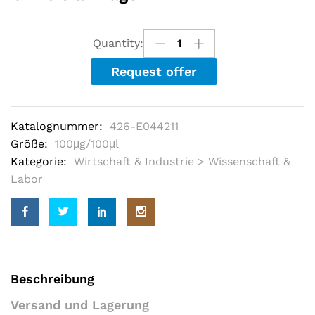
e
d
o
u
Quantity:
t
o
Request offer
f
5
b
a
s
Katalognummer:
426-E044211
e
d
Größe:
100μg/100μl
o
Kategorie:
Wirtschaft & Industrie > Wissenschaft &
n
c
Labor
u
s
t
o
m
e
r
r
a
Beschreibung
t
i
Versand und Lagerung
n