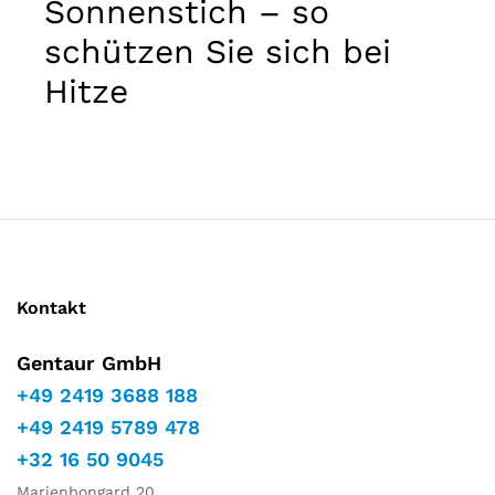
Sonnenstich – so
Marketing
Indem Sie
schützen Sie sich bei
Ihre
Interessen
Hitze
und Ihr
Verhalten
während
Ihres Besuchs
auf unserer
Website
teilen,
erhöhen Sie
die Chance,
personalisierte
Inhalte und
Kontakt
Angebote zu
sehen.
Gentaur GmbH
+49 2419 3688 188
+49 2419 5789 478
+32 16 50 9045
Marienbongard 20,