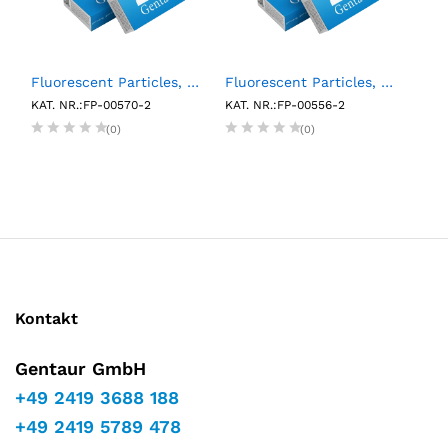
A Negative Control (6 x 0.5mL)
Fluorescent Particles, Sky Blue, 0.25%w/v, 0.04-0.09µm, 2mL
Fluorescent Particles, Nile Red, 1%w/v, 0.04-0.06µm, 2mL
KAT. NR.:FP-00570-2
KAT. NR.:FP-00556-2
KAT.
(0)
(0)
Kontakt
Gentaur GmbH
+49 2419 3688 188
+49 2419 5789 478