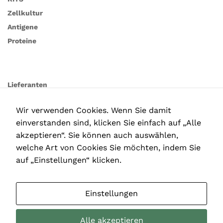
Diese
Zellkultur
Cookies
Antigene
sind nicht
optional. Sie
Proteine
werden
benötigt,
damit die
Website
Lieferanten
funktioniert.
Wir verwenden Cookies. Wenn Sie damit
Statistiken
einverstanden sind, klicken Sie einfach auf „Alle
In order for
akzeptieren“. Sie können auch auswählen,
us to
welche Art von Cookies Sie möchten, indem Sie
improve the
website's
auf „Einstellungen“ klicken.
functionality
and
structure,
Einstellungen
based on
how the
website is
Alle akzeptieren