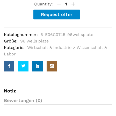
u
Quantity:
t
o
Request offer
f
5
b
a
s
Katalognummer:
6-E06C0745-96wellsplate
e
d
Größe:
96 wells plate
o
Kategorie:
Wirtschaft & Industrie > Wissenschaft &
n
c
Labor
u
s
t
o
m
e
r
r
a
Notiz
t
i
Bewertungen (0)
n
g
s