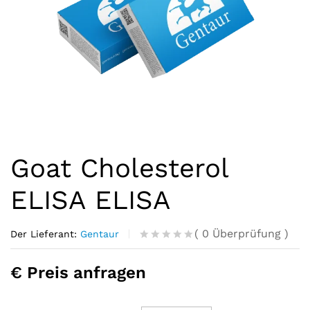
Goat Cholesterol
ELISA ELISA
(
0
Überprüfung
)
Der Lieferant:
Gentaur
R
0
a
€ Preis anfragen
t
e
d
o