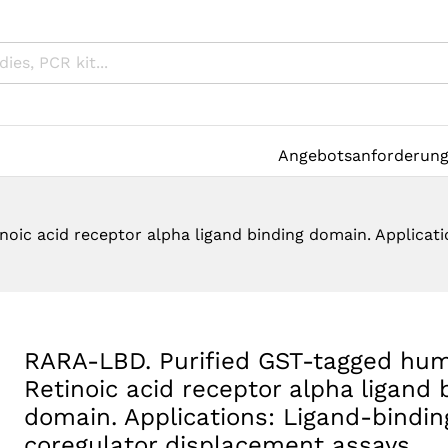
Angebotsanforderun
ic acid receptor alpha ligand binding domain. Applicati
RARA-LBD. Purified GST-tagged hu
Retinoic acid receptor alpha ligand 
domain. Applications: Ligand-bindi
coregulator displacement assays.