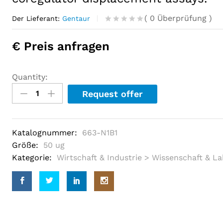
(
0
Überprüfung
)
Der Lieferant:
Gentaur
R
0
a
€ Preis anfragen
t
e
d
o
Quantity:
u
t
Request offer
o
f
5
b
a
Katalognummer:
663-N1B1
s
e
Größe:
50 ug
d
Kategorie:
Wirtschaft & Industrie > Wissenschaft & L
o
n
c
u
s
t
o
m
e