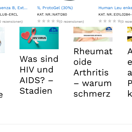
NATtrol Influenza B, External Run Control, Low (6 X 1 mL)
1L ProtoGel (30%)
FLUB-ERCL
KAT. NR.:NAT1260
KAT. NR.:E01L0284
0 rezensionen)
(0 rezensionen)
(0 rez
Rheumat
Was sind
oide
HIV und
Arthritis
AIDS? –
– warum
Stadien
schmerz
e
von AIDS
en
unsere
Gelenke?