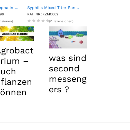
Human Leu enkephalin ELISA kit
Syphilis Mixed Titer Panel (15 X 1mL)
-96
KAT. NR.:KZMC002
KAT. NR.:ASIP-30-10
ensionen)
(0 rezensionen)
(0 rezension
Agrobact
was sind
erium –
second
auch
messeng
Pflanzen
ers ?
können
krank
werden