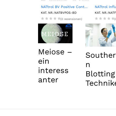
ludin ELISA kit
NATtrol BV Positive Control (6 X 0.15mL)
.:E07O0009-96
KAT. NR.:NATBVPOS-BD
KAT. NR.:NAT
(0 rezensionen)
(0 rezensionen)
(
Meiose –
Souther
ein
n
interess
Blotting
anter
Technik
Zellzyklu
n
s