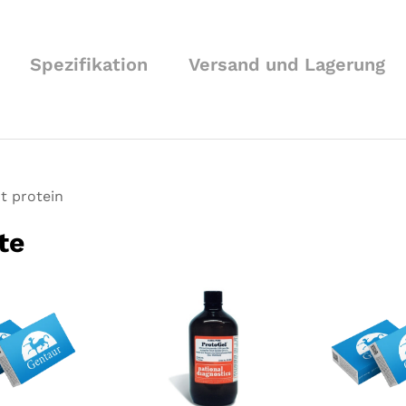
r
r
a
t
Spezifikation
Versand und Lagerung
i
n
g
s
t protein
te